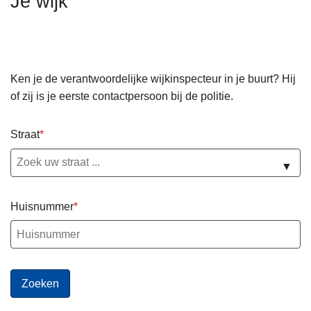
Je wijk
n
h
o
u
Ken je de verantwoordelijke wijkinspecteur in je buurt? Hij
d
of zij is je eerste contactpersoon bij de politie.
g
a
a
Straat
n
▼
Huisnummer