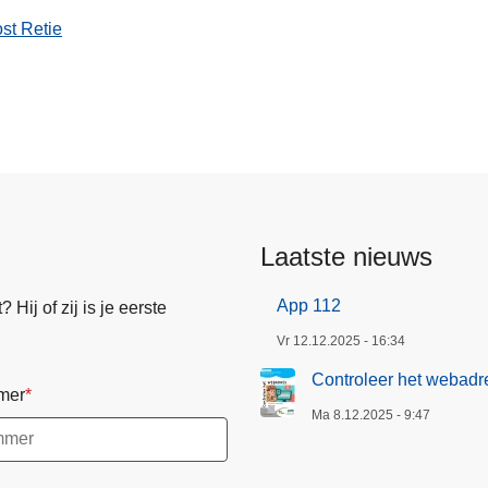
s
st Retie
Laatste nieuws
App 112
Hij of zij is je eerste
Vr 12.12.2025 - 16:34
Controleer het webadr
mer
Ma 8.12.2025 - 9:47