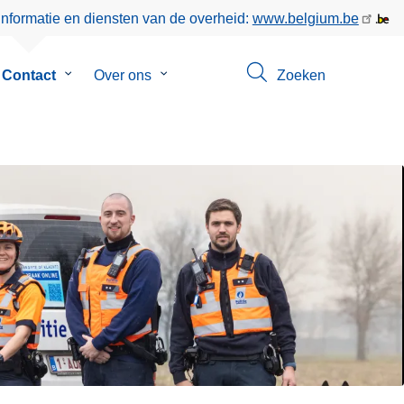
informatie en diensten van de overheid:
www.belgium.be
Contact
Submenu
Over ons
Submenu
Zoeken
van
van
Contact
Over
ons