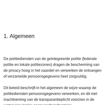
n
h
o
u
d
g
1. Algemeen
a
a
n
De politiediensten van de geïntegreerde politie (federale
politie en lokale politiezones) dragen de bescherming van
de privacy hoog in het vaandel en verwerken de ontvangen
of verzamelde persoonsgegevens heel zorgvuldig.
Dit beleid beschrijft in het algemeen de wijze waarop de
politiediensten persoonsgegevens verwerken, en dit met
inachtneming van de transparantieplicht voorzien in de