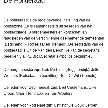
De Politieraad
n
h
o
De politieraad is de regelgevende instelling van de
u
politiezone. Ze is samengesteld uit de leden van het
d
politiecollege (3 burgemeesters en korpschef) en
g
raadsleden van de verschillende deelnemende gemeenten
a
(Begijnendijk, Rotselaar en Tremelo). De secretaris van de
a
politieraad is Chloë Van den Bergh. Je kan de secretaris
n
bereiken via: PZ.BRT.Secretaris@police.belgium.eu.
De burgemeester zijn: Bob Michiels (Begijnendijk), Jelle
Wouters (Rotselaar - voorzittter), Bert De Wit (Tremelo).
De leden voor Begijnendijk zijn: Bert Ceulemans, Elke
Croon, Shari Hendrickx en Tom Wouters.
De leden voor Rotselaar zijn: Christof De Coux, Jeroen