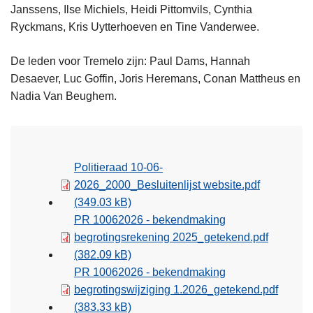
Janssens, Ilse Michiels, Heidi Pittomvils, Cynthia
Ryckmans, Kris Uytterhoeven en Tine Vanderwee.
De leden voor Tremelo zijn: Paul Dams, Hannah
Desaever, Luc Goffin, Joris Heremans, Conan Mattheus en
Nadia Van Beughem.
Politieraad 10-06-
2026_2000_Besluitenlijst website.pdf
(349.03 kB)
PR 10062026 - bekendmaking
begrotingsrekening 2025_getekend.pdf
(382.09 kB)
PR 10062026 - bekendmaking
begrotingswijziging 1.2026_getekend.pdf
(383.33 kB)