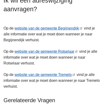
Ik wil een adreswijziging
n
aanvragen?
h
o
u
d
Op de
website van de gemeente Begijnendijk
vind je
g
alle informatie over wat je moet doen wanneer je naar
a
Begijnendijk verhuist.
a
n
Op de
website van de gemeente Rotselaar
vind je alle
informatie over wat je moet doen wanneer je naar
Rotselaar verhuist.
Op de
website van de gemeente Tremelo
vind je alle
informatie over wat je moet doen wanneer je naar Tremelo
verhuist.
Gerelateerde Vragen