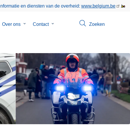
informatie en diensten van de overheid:
www.belgium.be
bmenu
Over ons
Submenu
Contact
Submenu
Zoeken
van
van
keer
Over
Contact
ons