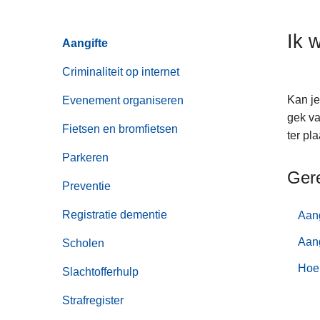
n
h
Ik 
Aangifte
o
u
Criminaliteit op internet
d
g
Kan je
Evenement organiseren
a
gek va
Fietsen en bromfietsen
a
ter pl
n
Parkeren
Ger
Preventie
Registratie dementie
Aang
Aang
Scholen
Hoe 
Slachtofferhulp
Strafregister