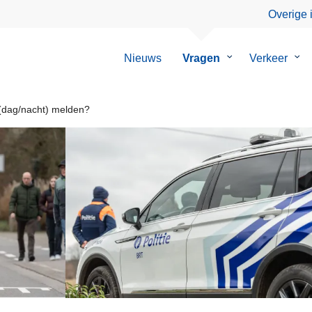
Overige 
Nieuws
Vragen
Submenu
Verkeer
Su
van
van
Vragen
Ver
 (dag/nacht) melden?