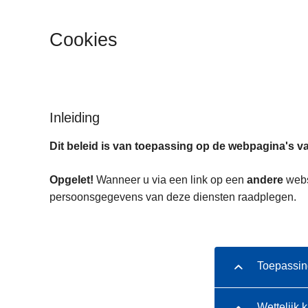
n
h
Cookies
o
u
d
g
a
Inleiding
a
Dit beleid is van toepassing op de webpagina's va
n
Opgelet!
Wanneer u via een link op een
andere
websi
persoonsgegevens van deze diensten raadplegen.
Toepassin
Wettelijk 