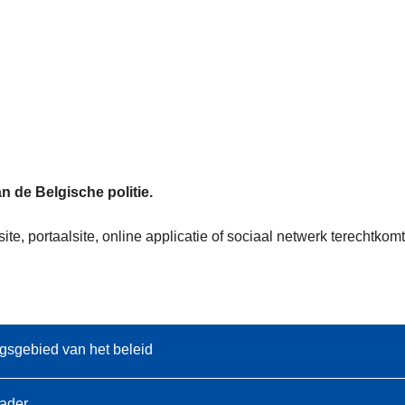
n de Belgische politie.
te, portaalsite, online applicatie of sociaal netwerk terechtk
gsgebied van het beleid
kader