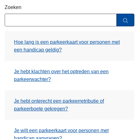
n
Zoeken
h
o
u
d
Hoe lang is een parkeerkaart voor personen met
g
een handicap geldig?
a
a
n
Je hebt klachten over het optreden van een
parkeerwachter?
Je hebt onterecht een parkeerretributie of
parkeerboete gekregen?
Je wilt een parkeerkaart voor personen met
handicap aanvragen?