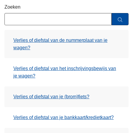
n
Zoeken
h
o
u
d
Verlies of diefstal van de nummerplaat van je
g
wagen?
a
a
n
Verlies of diefstal van het inschrijvingsbewijs van
je wagen?
Verlies of diefstal van je (brom)fiets?
Verlies of diefstal van je bankkaart/kredietkaart?