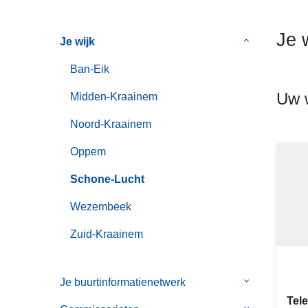
n
h
Je 
Je wijk
Submenu
o
van
u
Ban-Eik
Je
d
wijk
Uw w
g
Midden-Kraainem
a
Noord-Kraainem
a
n
Oppem
Schone-Lucht
Wezembeek
Zuid-Kraainem
Je buurtinformatienetwerk
Submenu
van
Tel