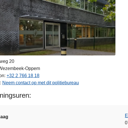
weg 20
Wezembeek-Oppem
on
+32 2 766 18 18
Neem contact op met dit politiebureau
ningsuren
E
daag
0