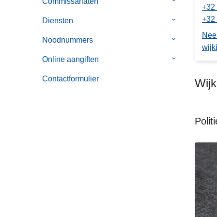
Commissariaten
Submenu
Je
+32 
van
buurtinformat
+32 
Diensten
Submenu
Commissaria
van
Nee
Noodnummers
Submenu
Diensten
wijk
van
Online aangiften
Submenu
Noodnummer
van
Contactformulier
Wij
Online
aangiften
Poli