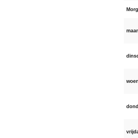
Mor
maan
dinsd
woen
dond
vrijd