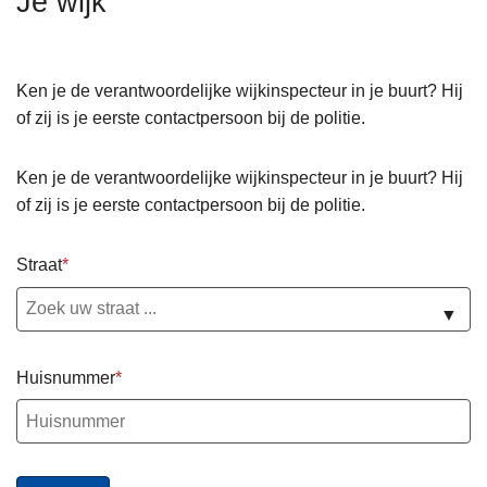
Je wijk
n
h
o
Ken je de verantwoordelijke wijkinspecteur in je buurt? Hij
u
of zij is je eerste contactpersoon bij de politie.
d
g
Ken je de verantwoordelijke wijkinspecteur in je buurt? Hij
a
of zij is je eerste contactpersoon bij de politie.
a
n
Straat
▼
Huisnummer