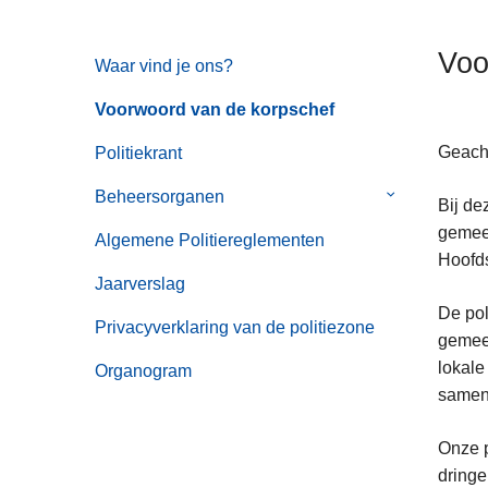
n
h
Voo
Waar vind je ons?
o
u
Voorwoord van de korpschef
d
g
Geach
Politiekrant
a
Beheersorganen
Submenu
Bij de
a
van
gemeen
n
Algemene Politiereglementen
Beheersorga
Hoofds
Jaarverslag
De pol
Privacyverklaring van de politiezone
gemee
lokale
Organogram
samen 
Onze p
dringe