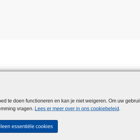
d te doen functioneren en kan je niet weigeren. Om uw gebrui
Disclaimer
Privacy
Cookies
Toegankelijkheid
temming vragen.
Lees er meer over in ons cookiebeleid
.
© 2026 Politie.be
lleen essentiële cookies