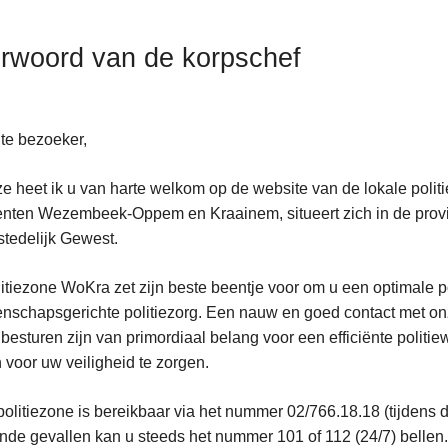
rwoord van de korpschef
te bezoeker,
ze heet ik u van harte welkom op de website van de lokale poli
ten Wezembeek-Oppem en Kraainem, situeert zich in de provi
nen
tedelijk Gewest.
itiezone WoKra zet zijn beste beentje voor om u een optimale po
nschapsgerichte politiezorg. Een nauw en goed contact met o
 besturen zijn van primordiaal belang voor een efficiënte politiew
voor uw veiligheid te zorgen.
olitiezone is bereikbaar via het nummer 02/766.18.18 (tijdens 
nde gevallen kan u steeds het nummer 101 of 112 (24/7) bellen.