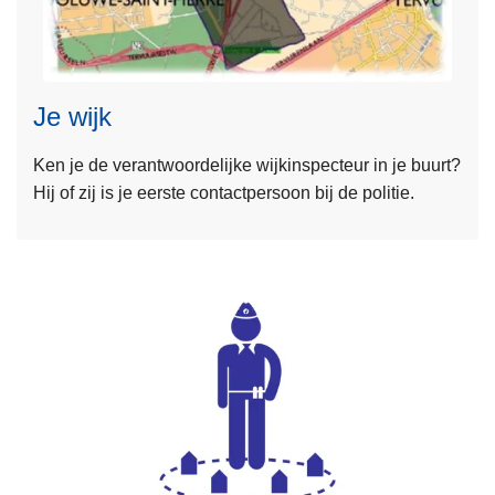
L
e
e
s
Je wijk
m
e
Ken je de verantwoordelijke wijkinspecteur in je buurt?
e
Hij of zij is je eerste contactpersoon bij de politie.
r
o
v
e
r
J
e
L
w
e
i
e
j
s
k
m