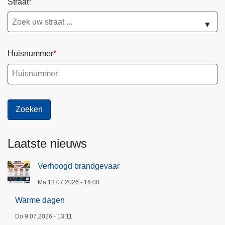
Straat
f
o
▼
r
m
Huisnummer
u
l
i
e
r
Laatste nieuws
Verhoogd brandgevaar
Ma 13.07.2026 - 16:00
Warme dagen
Do 9.07.2026 - 13:11