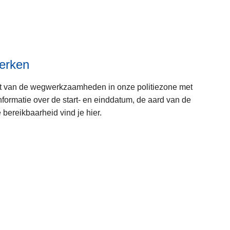
e
e
r
o
v
erken
e
r
t van de wegwerkzaamheden in onze politiezone met
C
formatie over de start- en einddatum, de aard van de
o
bereikbaarheid vind je hier.
n
t
r
L
o
e
l
e
e
s
s
m
e
e