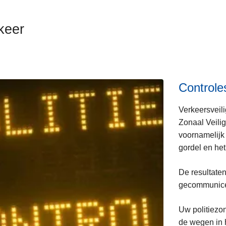
keer
Controle
Verkeersveili
Zonaal Veili
voornamelijk
gordel en het
De resultate
gecommunicee
Uw politiezon
de wegen in 