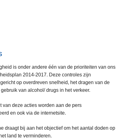
s
gheid is onder andere één van de prioriteiten van ons
gheidsplan 2014-2017. Deze controles zijn
 gericht op overdreven snelheid, het dragen van de
 gebruik van alcohol/ drugs in het verkeer.
L
nt van deze acties worden aan de pers
e
rd en ook via de internetsite.
e
e draagt bij aan het objectief om het aantal doden op
s
het land te verminderen.
m