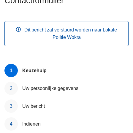
Contactformulier
n
h
o
u
Dit bericht zal verstuurd worden naar Lokale
d
Politie Wokra
g
a
a
n
Keuzehulp
Uw persoonlijke gegevens
Uw bericht
Indienen