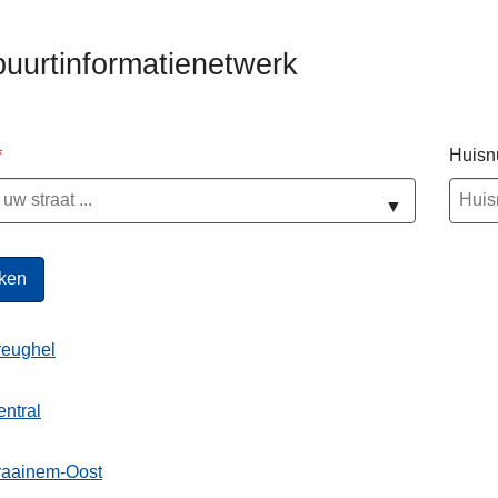
buurtinformatienetwerk
Huis
ienetwerk
▼
reughel
ntral
raainem-Oost