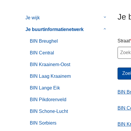
n
h
Je 
Je wijk
Submenu
o
van
u
Je buurtinformatienetwerk
Submenu
Je
d
van
wijk
g
Straat
BIN Breughel
Je
a
buurtinformat
BIN Central
a
n
BIN Kraainem-Oost
BIN Laag Kraainem
BIN Lange Eik
BIN B
BIN Pikdorenveld
BIN Ce
BIN Schone-Lucht
BIN Sorbiers
BIN K