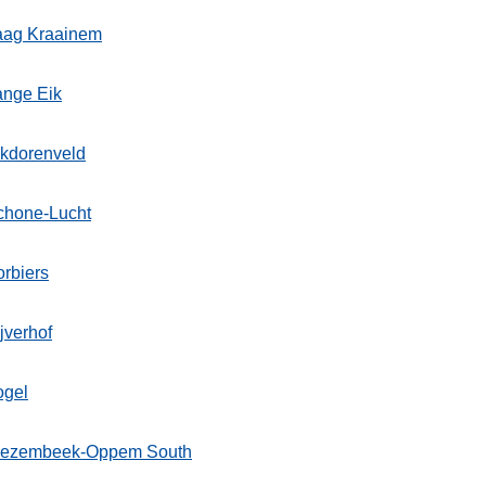
aag Kraainem
ange Eik
ikdorenveld
chone-Lucht
ten
rbiers
s
jverhof
ogel
ezembeek-Oppem South