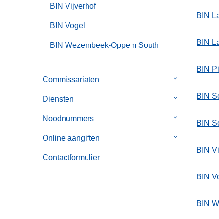
BIN Vijverhof
BIN L
BIN Vogel
BIN L
BIN Wezembeek-Oppem South
BIN P
Commissariaten
Submenu
van
BIN S
Diensten
Submenu
Commissaria
van
Noodnummers
Submenu
BIN So
Diensten
van
Online aangiften
Submenu
Noodnummer
BIN Vi
van
Contactformulier
Online
aangiften
BIN V
BIN W