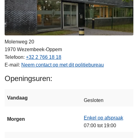
Molenweg 20
1970
Wezembeek-Oppem
Telefoon
+32 2 766 18 18
E-mail
Neem contact op met dit politiebureau
Openingsuren
Vandaag
Gesloten
Enkel op afspraak
Morgen
07:00 tot 19:00