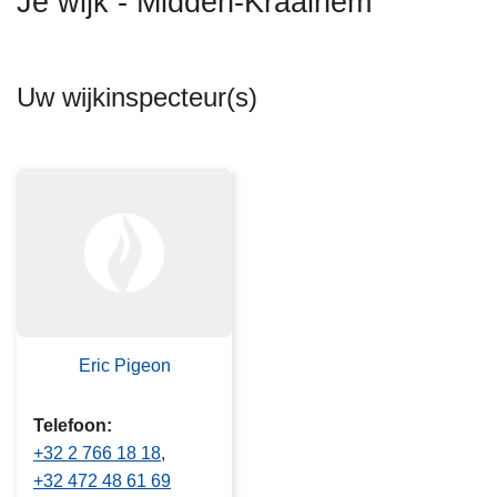
Je wijk - Midden-Kraainem
n
h
o
Uw wijkinspecteur(s)
u
d
g
a
a
n
Eric Pigeon
Telefoon
+32 2 766 18 18
+32 472 48 61 69