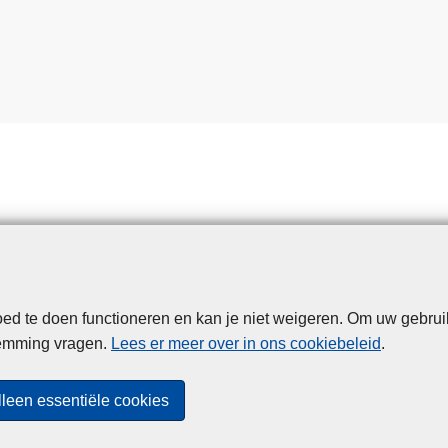
d te doen functioneren en kan je niet weigeren. Om uw gebrui
Disclaimer
Privacy
Cookies
Toegankelijkheid
temming vragen.
Lees er meer over in ons cookiebeleid
.
© 2026 Politie.be
lleen essentiële cookies