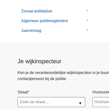
n
-
h
Zonaal politieplan
waarden
Submenu
o
van
Algemeen politiereglement
Submenu
u
Zonaal
van
d
politieplan
Jaarverslag
Submenu
Algemeen
g
van
politiereglem
a
Jaarverslag
a
n
Je wijkinspecteur
Ken je de verantwoordelijke wijkinspecteur in je buurt? 
contactpersoon bij de politie.
Straat
Huisnum
▼