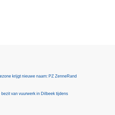
o
v
e
r
B
e
s
t
u
u
r
tiezone krijgt nieuwe naam: PZ ZenneRand
s
o
r
p bezit van vuurwerk in Dilbeek tijdens
g
a
n
e