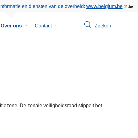
informatie en diensten van de overheid:
www.belgium.be
menu
Over ons
Submenu
Contact
Submenu
Zoeken
van
van
en
Over
Contact
ons
L
e
e
itiezone. De zonale veiligheidsraad stippelt het
s
m
e
e
r