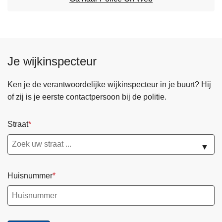
n
h
o
u
d
Je wijkinspecteur
g
a
Ken je de verantwoordelijke wijkinspecteur in je buurt? Hij
a
of zij is je eerste contactpersoon bij de politie.
n
Straat
▼
Huisnummer