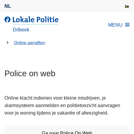
O
NL
v
e
d
MENU
r
e
Dilbeek
s
L
l
U
o
Online aangiften
a
k
bent
a
a
hier:
n
l
e
Police on web
e
n
P
n
o
a
l
Online klacht indienen voor kleine misdrijven, je
a
i
alarmsysteem aanmelden en politietoezicht aanvragen
r
t
voor je woning tijdens je vakantie of afwezigheid.
d
i
e
e
i
Ga naar Police On Web