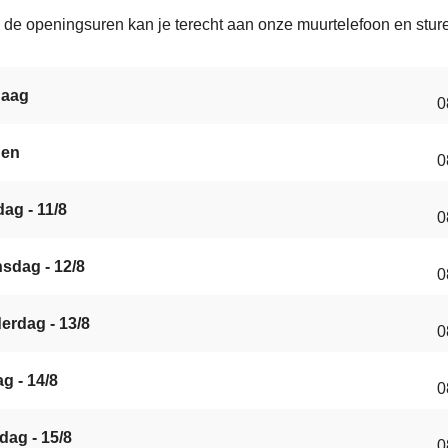
 de openingsuren kan je terecht aan onze muurtelefoon en stur
s
daag
0
gen
0
ag - 11/8
0
sdag - 12/8
0
erdag - 13/8
0
ag - 14/8
0
dag - 15/8
0