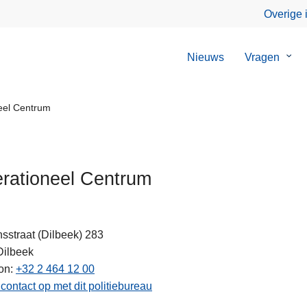
Overige 
Nieuws
Vragen
Sub
van
Vrag
eel Centrum
rationeel Centrum
nsstraat (Dilbeek) 283
Dilbeek
on
+32 2 464 12 00
ten
ontact op met dit politiebureau