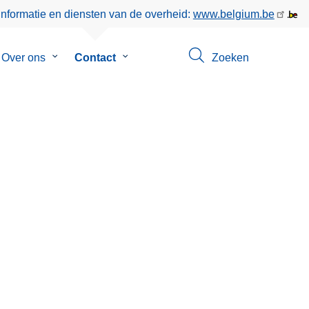
informatie en diensten van de overheid:
www.belgium.be
menu
Over ons
Submenu
Contact
Submenu
Zoeken
van
van
en
Over
Contact
ons