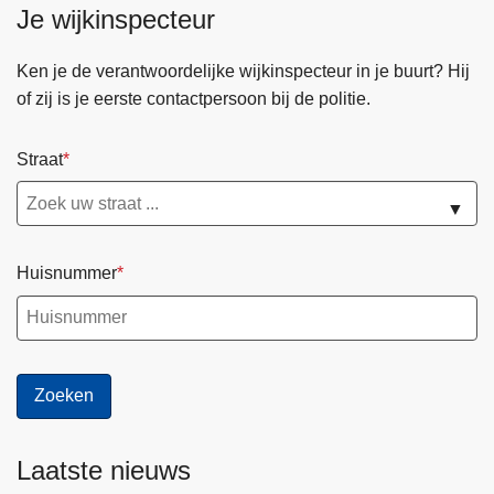
Je wijkinspecteur
n
h
Ken je de verantwoordelijke wijkinspecteur in je buurt? Hij
o
of zij is je eerste contactpersoon bij de politie.
u
d
g
Straat
a
a
▼
n
Huisnummer
Laatste nieuws