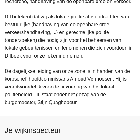
recherche, handhaving van de openbare orde en verkeer.
n
h
Dit betekent dat wij als lokale politie alle opdrachten van
o
bestuurlijke (handhaving van de openbare orde,
u
verkeershandhaving, ...) en gerechtelijke politie
d
(onderzoeken) die nodig zijn voor het beheersen van
g
lokale gebeurtenissen en fenomenen die zich voordoen in
a
Dilbeek voor onze rekening nemen.
a
n
De dagelijkse leiding van onze zone is in handen van de
korpschef, hoofdcommissaris Arnoud Vermoesen. Hij is
verantwoordelijk voor de uitvoering van het lokaal
politiebeleid. Hij staat onder het gezag van de
burgemeester, Stijn Quaghebeur.
Je wijkinspecteur