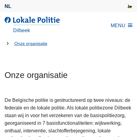
O
NL
v
e
d
MENU
r
e
Dilbeek
s
L
l
U
o
Onze organisatie
a
k
bent
a
a
hier:
n
l
e
Onze organisatie
e
n
P
n
o
a
l
De Belgische politie is gestructureerd op twee niveaus: de
a
i
federale en de lokale politie. Als lokale politiezone Dilbeek
r
t
staan wij in voor het verzekeren van de basispolitiezorg,
d
i
georganiseerd in 7 basisfunctionaliteiten: wijkwerking,
e
e
onthaal, interventie, slachtofferbejegening, lokale
i