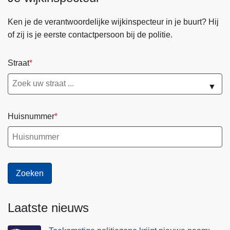
a
i
t
e
Ken je de verantwoordelijke wijkinspecteur in je buurt? Hij
i
f
of zij is je eerste contactpersoon bij de politie.
o
C
n
e
Straat
e
n
e
t
▼
l
r
C
u
Huisnummer
e
m
n
t
r
u
m
Laatste nieuws