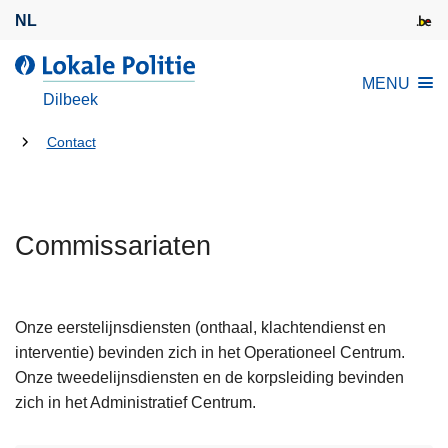
O
NL
v
e
d
MENU
r
e
Dilbeek
s
L
l
U
o
Contact
a
k
bent
a
a
hier:
n
l
e
Commissariaten
e
n
P
n
o
a
l
Onze eerstelijnsdiensten (onthaal, klachtendienst en
L
a
i
interventie) bevinden zich in het Operationeel Centrum.
e
r
t
Onze tweedelijnsdiensten en de korpsleiding bevinden
e
d
i
zich in het Administratief Centrum.
s
e
e
m
i