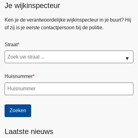
Je wijkinspecteur
n
h
Ken je de verantwoordelijke wijkinspecteur in je buurt? Hij
o
of zij is je eerste contactpersoon bij de politie.
u
d
g
Straat
a
a
▼
n
Huisnummer
Laatste nieuws