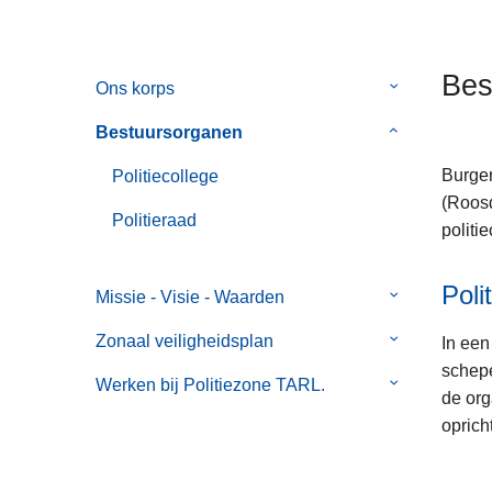
n
h
o
Bes
Ons korps
Submenu
u
van
d
Bestuursorganen
Submenu
Ons
g
van
korps
Burgem
Politiecollege
a
Bestuursorg
(Roosd
a
Politieraad
politi
n
Poli
Missie - Visie - Waarden
Submenu
van
Zonaal veiligheidsplan
Submenu
In ee
Missie
van
schep
-
Werken bij Politiezone TARL.
Submenu
Zonaal
de org
Visie
van
veiligheidspl
oprich
-
Werken
Waarden
bij