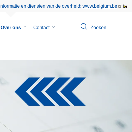
informatie en diensten van de overheid:
www.belgium.be
menu
Over ons
Submenu
Contact
Submenu
Zoeken
van
van
eer
Over
Contact
ons