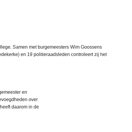
iecollege. Samen met burgemeesters Wim Goossens
ekerke) en 19 politieraadsleden controleert zij het
L
e
e
s
gemeester en
m
bevoegdheden over
e
heeft daarom in de
e
r
L
o
e