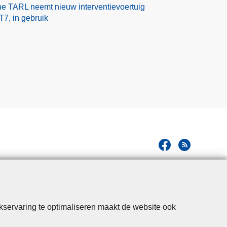
one TARL neemt nieuw interventievoertuig
a
7, in gebruik
a
d
kservaring te optimaliseren maakt de website ook