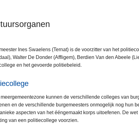
tuursorganen
eester Ines Swaelens (Ternat) is de voorzitter van het polit
anen
aal), Walter De Donder (Affligem), Berdien Van den Abeele (Lied
ecollege en het gevoerde politiebeleid.
tiecollege
n meergemeentezone kunnen de verschillende colleges van bur
enen en de verschillende burgemeesters onmogelijk nog hun 
anieke aspecten van het ééngemaakt korps uitoefenen. De wet 
an
ting van een politiecollege voorzien.