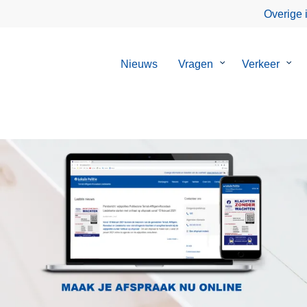
Overige 
Nieuws
Vragen
Submenu
Verkeer
Sub
van
van
Vragen
Verk