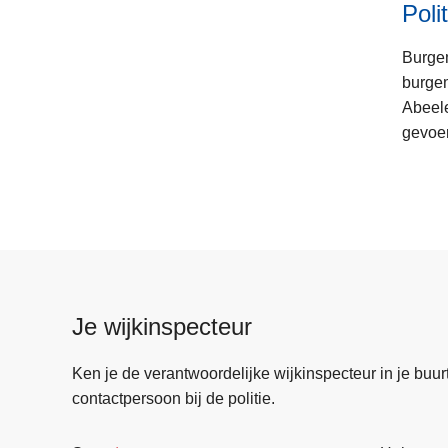
Politiezone
Poli
TARL.
Burgem
burgem
Abeele
gevoer
Je wijkinspecteur
Ken je de verantwoordelijke wijkinspecteur in je buurt? 
contactpersoon bij de politie.