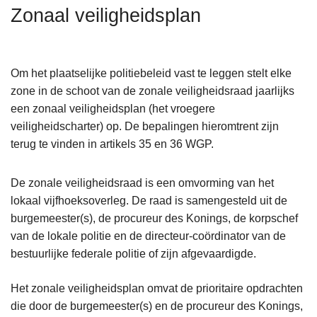
n
Zonaal veiligheidsplan
h
o
u
Om het plaatselijke politiebeleid vast te leggen stelt elke
d
zone in de schoot van de zonale veiligheidsraad jaarlijks
g
een zonaal veiligheidsplan (het vroegere
a
veiligheidscharter) op. De bepalingen hieromtrent zijn
a
terug te vinden in artikels 35 en 36 WGP.
n
De zonale veiligheidsraad is een omvorming van het
lokaal vijfhoeksoverleg. De raad is samengesteld uit de
burgemeester(s), de procureur des Konings, de korpschef
van de lokale politie en de directeur-coördinator van de
bestuurlijke federale politie of zijn afgevaardigde.
Het zonale veiligheidsplan omvat de prioritaire opdrachten
die door de burgemeester(s) en de procureur des Konings,