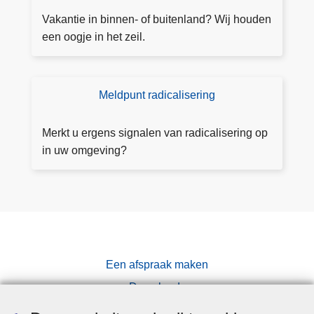
o
is
a
e
e
tr
Vakantie in binnen- of buitenland? Wij houden
n
z
e
een oogje in het zeil.
T
i
r
7
c
e
,
h
n
i
Meldpunt radicalisering
E
t
n
e
a
g
n
Merkt u ergens signalen van radicalisering op
a
e
m
in uw omgeving?
n
b
el
v
r
di
r
u
n
a
i
g
g
k
m
e
a
n
Een afspraak maken
k
Downloads
e
n
Pers