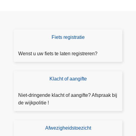
i
r
g
n
V
a
o
t
l
Fiets registratie
U
k
w
s
fi
Wenst u uw fiets te laten registreren?
w
e
a
ts
g
l
e
Klacht of aangifte
D
a
n
o
t
M
e
Niet-dringende klacht of aangifte? Afspraak bij
e
u
a
de wijkpolitie !
n
l
a
r
t
n
e
i
g
Afwezigheidstoezicht
T
g
v
ift