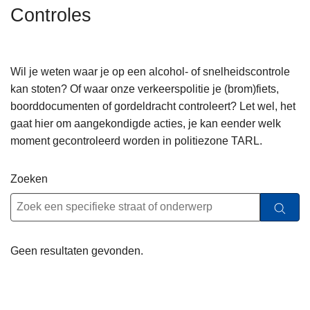
n
Controles
h
o
u
Wil je weten waar je op een alcohol- of snelheidscontrole
d
kan stoten? Of waar onze verkeerspolitie je (brom)fiets,
g
boorddocumenten of gordeldracht controleert? Let wel, het
a
gaat hier om aangekondigde acties, je kan eender welk
a
moment gecontroleerd worden in politiezone TARL.
n
Zoeken
Geen resultaten gevonden.