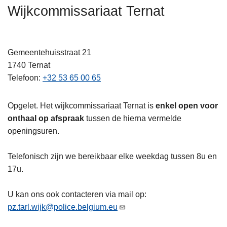
n
Wijkcommissariaat Ternat
h
o
u
Gemeentehuisstraat 21
d
1740
Ternat
g
Telefoon
+32 53 65 00 65
a
a
Opgelet. Het wijkcommissariaat Ternat is
enkel open voor
n
onthaal op afspraak
tussen de hierna vermelde
openingsuren.
Telefonisch zijn we bereikbaar elke weekdag tussen 8u en
17u.
U kan ons ook contacteren via mail op:
pz.tarl.wijk@police.belgium.eu