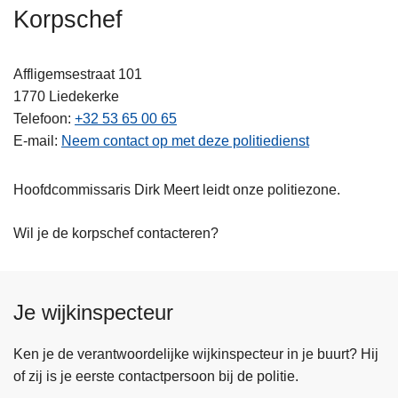
n
Korpschef
h
o
Affligemsestraat 101
u
1770
Liedekerke
d
Telefoon
+32 53 65 00 65
g
E-mail
Neem contact op met deze politiedienst
a
a
Hoofdcommissaris Dirk Meert leidt onze politiezone.
n
Wil je de korpschef contacteren?
Je wijkinspecteur
Ken je de verantwoordelijke wijkinspecteur in je buurt? Hij
of zij is je eerste contactpersoon bij de politie.