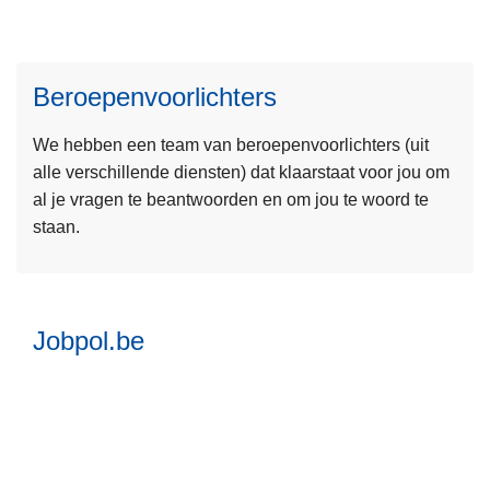
L
e
Beroepenvoorlichters
e
s
We hebben een team van beroepenvoorlichters (uit
m
L
alle verschillende diensten) dat klaarstaat voor jou om
e
e
al je vragen te beantwoorden en om jou te woord te
e
e
staan.
r
s
o
m
v
e
e
Jobpol.be
e
r
r
B
o
e
v
r
e
o
r
e