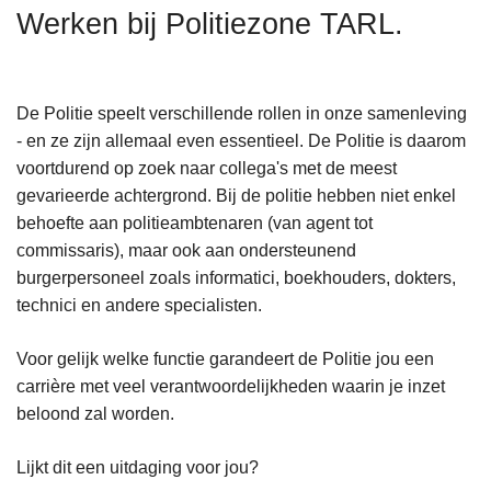
n
Werken bij Politiezone TARL.
h
o
u
De Politie speelt verschillende rollen in onze samenleving
d
- en ze zijn allemaal even essentieel. De Politie is daarom
g
voortdurend op zoek naar collega's met de meest
a
gevarieerde achtergrond. Bij de politie hebben niet enkel
a
behoefte aan politieambtenaren (van agent tot
n
commissaris), maar ook aan ondersteunend
burgerpersoneel zoals informatici, boekhouders, dokters,
technici en andere specialisten.
Voor gelijk welke functie garandeert de Politie jou een
carrière met veel verantwoordelijkheden waarin je inzet
beloond zal worden.
Lijkt dit een uitdaging voor jou?