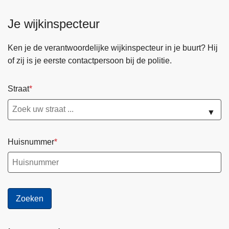
J
p
o
e
Je wijkinspecteur
b
n
p
v
Ken je de verantwoordelijke wijkinspecteur in je buurt? Hij
o
o
of zij is je eerste contactpersoon bij de politie.
l
o
.
r
Straat
b
l
e
i
▼
c
h
Huisnummer
t
e
r
s