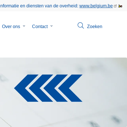
informatie en diensten van de overheid:
www.belgium.be
bmenu
Over ons
Submenu
Contact
Submenu
Zoeken
van
van
keer
Over
Contact
ons