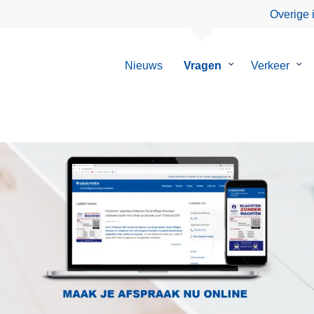
Overige 
Nieuws
Vragen
Submenu
Verkeer
Su
van
van
Vragen
Ver