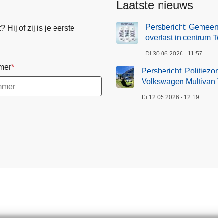
Laatste nieuws
a
p
g
a
Persbericht: Gemeen
Hij of zij is je eerste
i
g
overlast in centrum T
n
i
Di 30.06.2026 - 11:57
a
n
mer
a
Persbericht: Politiez
Volkswagen Multivan T
Di 12.05.2026 - 12:19