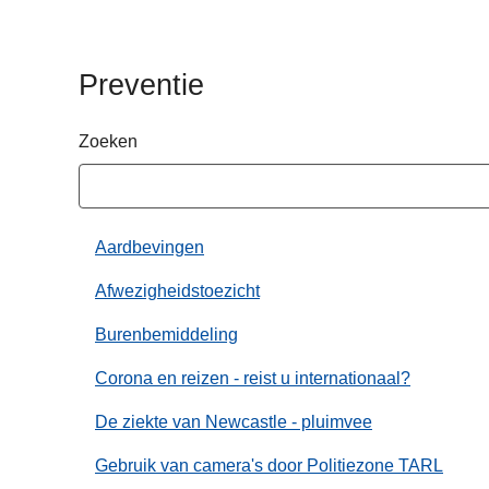
n
h
o
Preventie
u
d
Zoeken
g
a
a
n
Aardbevingen
Afwezigheidstoezicht
Burenbemiddeling
Corona en reizen - reist u internationaal?
De ziekte van Newcastle - pluimvee
Gebruik van camera's door Politiezone TARL