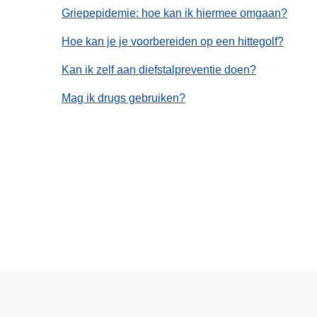
Griepepidemie: hoe kan ik hiermee omgaan?
Hoe kan je je voorbereiden op een hittegolf?
Kan ik zelf aan diefstalpreventie doen?
Mag ik drugs gebruiken?