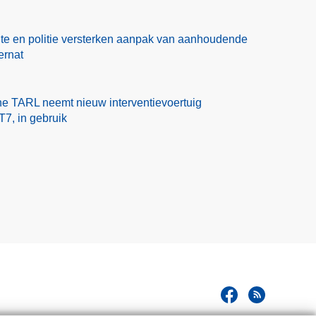
te en politie versterken aanpak van aanhoudende
ernat
one TARL neemt nieuw interventievoertuig
7, in gebruik