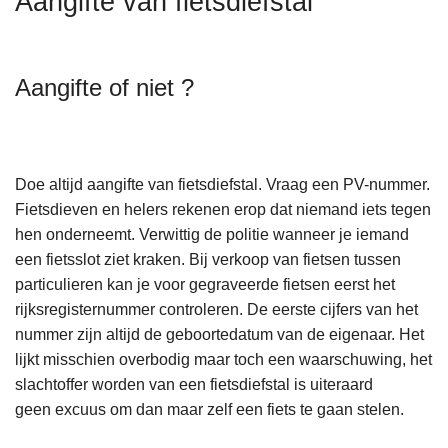
Aangifte van fietsdiefstal
n
h
o
Aangifte of niet ?
u
d
g
a
Doe altijd aangifte van fietsdiefstal. Vraag een PV-nummer.
a
Fietsdieven en helers rekenen erop dat niemand iets tegen
n
hen onderneemt. Verwittig de politie wanneer je iemand
een fietsslot ziet kraken. Bij verkoop van fietsen tussen
particulieren kan je voor gegraveerde fietsen eerst het
rijksregisternummer controleren. De eerste cijfers van het
nummer zijn altijd de geboortedatum van de eigenaar. Het
lijkt misschien overbodig maar toch een waarschuwing, het
slachtoffer worden van een fietsdiefstal is uiteraard
geen excuus om dan maar zelf een fiets te gaan stelen.