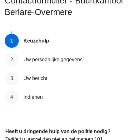
Contactformulier - Buurtkantoor
n
Berlare-Overmere
h
o
u
d
Keuzehulp
g
a
a
Uw persoonlijke gegevens
n
Uw bericht
Indienen
Heeft u dringende hulp van de politie nodig?
Twijfelt u, aarzel dan niet en bel meteen 101.