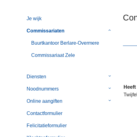
n
h
Con
Je wijk
o
u
Commissariaten
Submenu
d
van
g
Buurtkantoor Berlare-Overmere
Commissaria
a
Commissariaat Zele
a
n
Diensten
Submenu
van
Heeft
Noodnummers
Submenu
Diensten
Twijfe
van
Online aangiften
Submenu
Noodnummer
van
Contactformulier
Online
aangiften
Felicitatieformulier