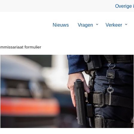
Overige 
Nieuws
Vragen
Submenu
Verkeer
Sub
van
van
Vragen
Verk
mmissariaat formulier