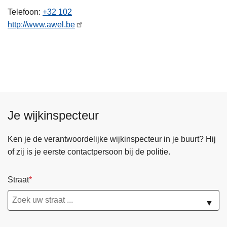
n
Telefoon
+32 102
h
http://www.awel.be
o
u
d
g
a
a
n
Je wijkinspecteur
Ken je de verantwoordelijke wijkinspecteur in je buurt? Hij
of zij is je eerste contactpersoon bij de politie.
Straat
▼