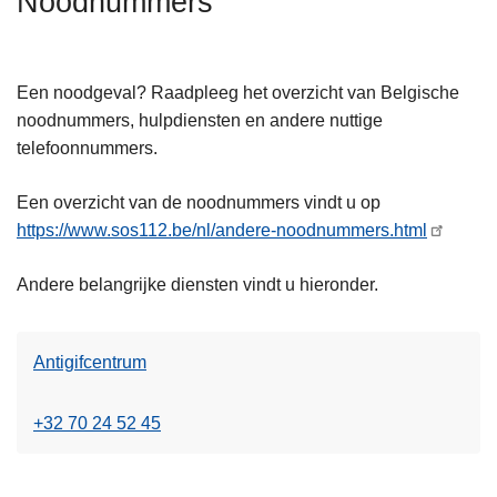
Noodnummers
n
h
o
Een noodgeval? Raadpleeg het overzicht van Belgische
u
noodnummers, hulpdiensten en andere nuttige
d
telefoonnummers.
g
a
Een overzicht van de noodnummers vindt u op
a
https://www.sos112.be/nl/andere-noodnummers.html
n
Andere belangrijke diensten vindt u hieronder.
Antigifcentrum
+32 70 24 52 45