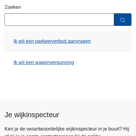
n
Zoeken
h
o
u
d
Ik wil een parkeerverbod aanvragen
g
a
a
Ik wil een wapenvergunning
n
Je wijkinspecteur
Ken je de verantwoordelijke wijkinspecteur in je buurt? Hij