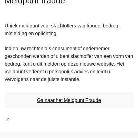
Meldpunt fraude
n
h
o
Uniek meldpunt voor slachtoffers van fraude, bedrog,
u
misleiding en oplichting.
d
g
Indien uw rechten als consument of ondernemer
a
geschonden werden of u bent slachtoffer van een vorm van
a
bedrog, kunt u dit melden op deze nieuwe website. Het
n
meldpunt verleent u persoonlijk advies en leidt u
vervolgens naar de juiste instantie.
Ga naar het Meldpunt Fraude