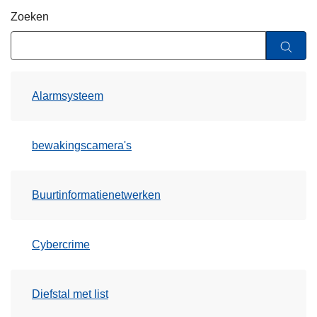
n
Zoeken
h
o
u
d
Alarmsysteem
g
a
a
bewakingscamera's
n
Buurtinformatienetwerken
Cybercrime
Diefstal met list