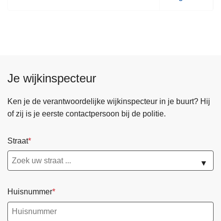
o
l
g
e
n
d
Je wijkinspecteur
e
p
Ken je de verantwoordelijke wijkinspecteur in je buurt? Hij
a
of zij is je eerste contactpersoon bij de politie.
g
i
Straat
n
a
▼
Huisnummer