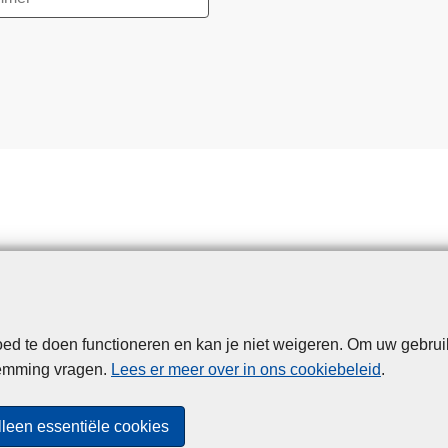
d te doen functioneren en kan je niet weigeren. Om uw gebrui
Disclaimer
Privacy
Cookies
Toegankelijkheid
temming vragen.
Lees er meer over in ons cookiebeleid
.
© 2026 Politie.be
lleen essentiële cookies