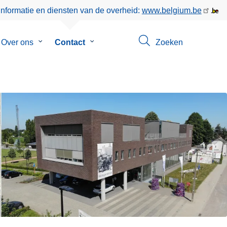
informatie en diensten van de overheid:
www.belgium.be
menu
Over ons
Submenu
Contact
Submenu
Zoeken
van
van
eer
Over
Contact
ons