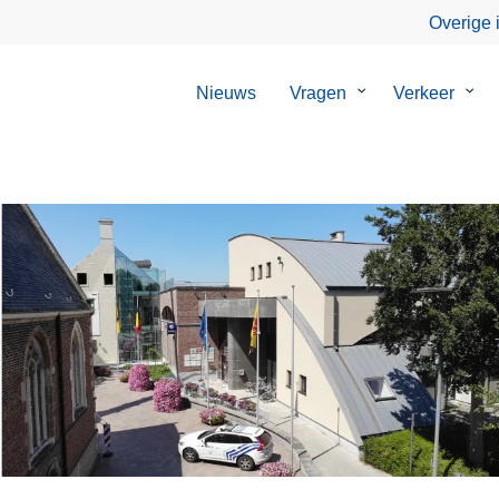
Overige 
Nieuws
Vragen
Submenu
Verkeer
Sub
van
van
Vragen
Verk