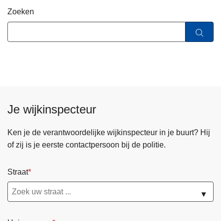
n
Zoeken
h
o
u
d
g
a
a
n
Je wijkinspecteur
Ken je de verantwoordelijke wijkinspecteur in je buurt? Hij
of zij is je eerste contactpersoon bij de politie.
Straat
▼