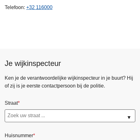
n
Telefoon
+32 116000
h
o
u
d
g
a
a
Je wijkinspecteur
n
Ken je de verantwoordelijke wijkinspecteur in je buurt? Hij
of zij is je eerste contactpersoon bij de politie.
Straat
▼
Huisnummer