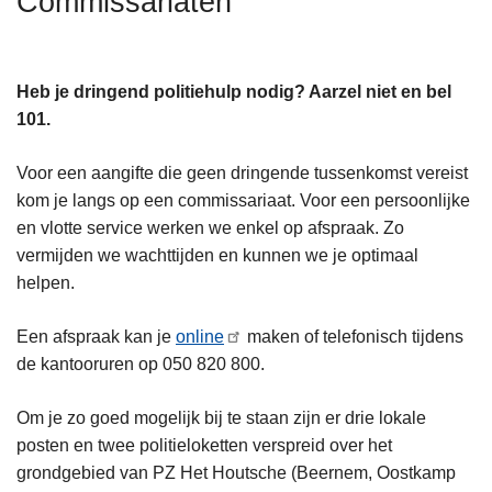
Commissariaten
n
h
o
Heb je dringend politiehulp nodig? Aarzel niet en bel
u
101.
d
g
Voor een aangifte die geen dringende tussenkomst vereist
a
kom je langs op een commissariaat. Voor een persoonlijke
a
en vlotte service werken we enkel op afspraak. Zo
n
vermijden we wachttijden en kunnen we je optimaal
helpen.
Een afspraak kan je
online
maken of telefonisch tijdens
de kantooruren op 050 820 800.
Om je zo goed mogelijk bij te staan zijn er drie lokale
L
posten en twee politieloketten verspreid over het
e
grondgebied van PZ Het Houtsche (Beernem, Oostkamp
e