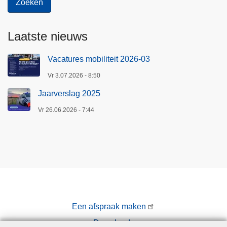
e
c
m
a
Laatste nieuws
(
m
i
p
Vacatures mobiliteit 2026-03
n
u
h
s
Vr 3.07.2026 - 8:50
e
)
Jaarverslag 2025
t
G
Vr 26.06.2026 - 7:44
e
m
e
e
n
t
e
Een afspraak maken
h
Downloads
u