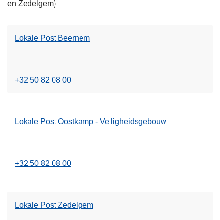
en Zedelgem)
s
m
e
Lokale Post Beernem
e
L
r
e
o
e
v
+32 50 82 08 00
s
e
m
r
e
L
Lokale Post Oostkamp - Veiligheidsgebouw
e
o
L
r
k
e
o
a
e
v
l
+32 50 82 08 00
s
e
e
m
r
P
e
L
o
Lokale Post Zedelgem
e
o
s
L