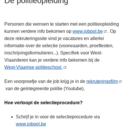
De politieopleiding
n
h
o
Personen die wensen te starten met een politieopleiding
u
kunnen verdere info bekomen op
www.jobpol.be
. Op
d
deze rekruteringssite vind je vacatures en allerlei
g
informatie over de selectie (voorwaarden, proeftesten,
a
inschrijvingsformulieren...). Specifiek voor West-
a
Vlaanderen kan je verdere info bekomen bij de
n
West-Vlaamse politieschool.
Een voorproefje van de job krijg je in de
rekruteringsfilm
van de geïntegreerde politie (Youtube).
Hoe verloopt de selectieprocedure?
Schrijf je in voor de selectieprocedure via
www.jobpol.be