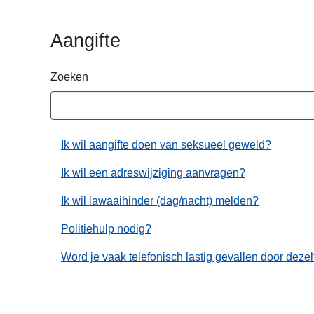
n
h
Aangifte
o
u
Zoeken
d
g
a
a
Ik wil aangifte doen van seksueel geweld?
n
Ik wil een adreswijziging aanvragen?
Ik wil lawaaihinder (dag/nacht) melden?
Politiehulp nodig?
Word je vaak telefonisch lastig gevallen door deze