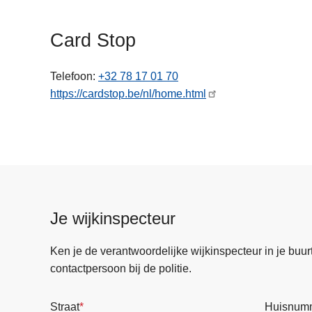
n
h
Card Stop
o
u
Telefoon
+32 78 17 01 70
d
https://cardstop.be/nl/home.html
g
a
a
n
Je wijkinspecteur
Ken je de verantwoordelijke wijkinspecteur in je buurt? 
contactpersoon bij de politie.
Straat
Huisnum