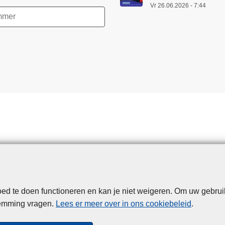
Vr 26.06.2026 - 7:44
d te doen functioneren en kan je niet weigeren. Om uw gebrui
Disclaimer
Privacy
Cookies
Toegankelijkheid
temming vragen.
Lees er meer over in ons cookiebeleid
.
© 2026 Politie.be