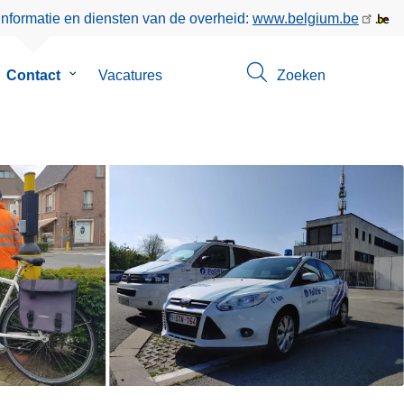
informatie en diensten van de overheid:
www.belgium.be
bmenu
Contact
Submenu
Vacatures
Zoeken
van
r
Contact