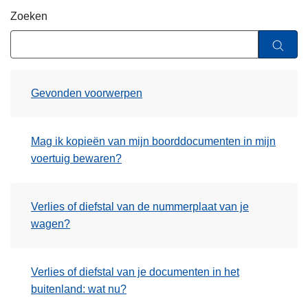
n
Zoeken
h
o
u
d
Gevonden voorwerpen
g
a
a
Mag ik kopieën van mijn boorddocumenten in mijn
n
voertuig bewaren?
Verlies of diefstal van de nummerplaat van je
wagen?
Verlies of diefstal van je documenten in het
buitenland: wat nu?