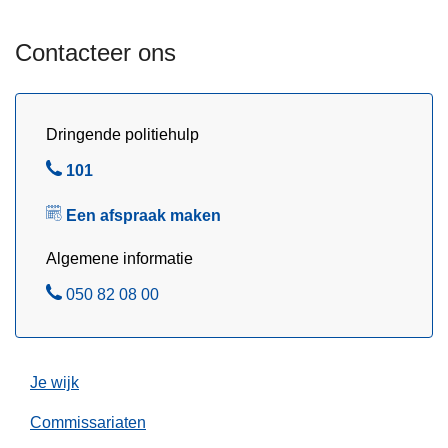
m
g
Z
v
Contacteer ons
o
a
r
n
g
d
Dringende politiehulp
e
B
101
f
e
i
Een afspraak maken
l
e
t
Algemene informatie
s
B
050 82 08 00
h
e
e
l
l
m
Je wijk
Commissariaten