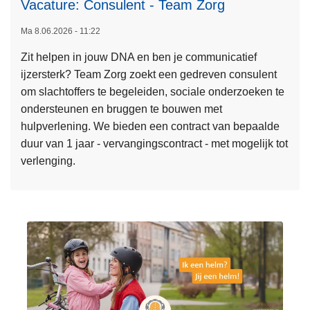
l
Vacature: Consulent - Team Zorg
a
Ma 8.06.2026 - 11:22
g
L
2
Zit helpen in jouw DNA en ben je communicatief
e
0
ijzersterk? Team Zorg zoekt een gedreven consulent
e
2
om slachtoffers te begeleiden, sociale onderzoeken te
s
5
ondersteunen en bruggen te bouwen met
m
hulpverlening. We bieden een contract van bepaalde
e
duur van 1 jaar - vervangingscontract - met mogelijk tot
e
verlenging.
r
o
v
e
r
V
a
c
a