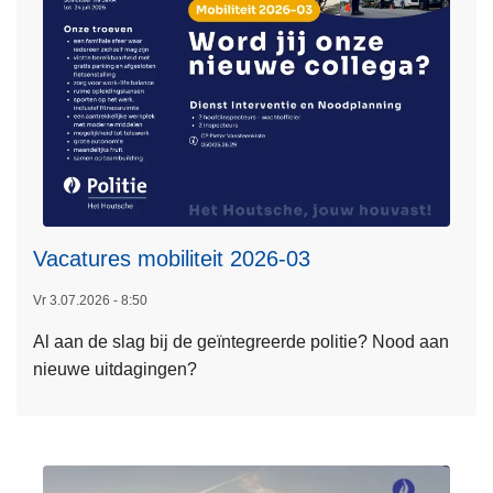
i
n
c
t
h
i
t
e
a
d
L
v
e
i
e
e
Vacatures mobiliteit 2026-03
s
s
m
Vr 3.07.2026 - 8:50
e
Al aan de slag bij de geïntegreerde politie? Nood aan
e
nieuwe uitdagingen?
r
o
v
e
r