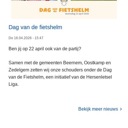
t
u
r
e
Dag van de fietshelm
:
L
Do 16.04.2026 - 15:47
C
e
o
Ben jij op 22 april ook van de partij?
e
n
s
s
Samen met de gemeenten Beernem, Oostkamp en
m
u
Zedelgem zetten wij onze schouders onder de Dag
e
l
van de Fietshelm, een initiatief van de Hersenletsel
e
e
Liga.
r
n
o
t
v
-
e
Bekijk meer nieuws
T
r
e
D
a
a