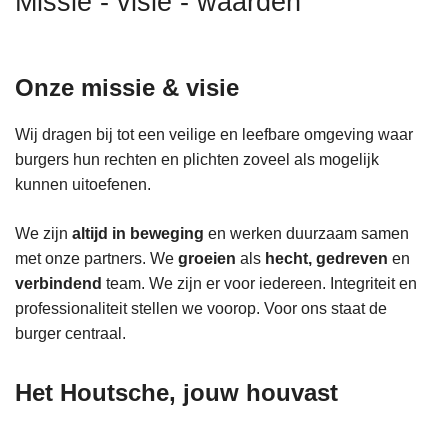
Missie - visie - waarden
n
h
o
Onze missie & visie
u
d
Wij dragen bij tot een veilige en leefbare omgeving waar
g
burgers hun rechten en plichten zoveel als mogelijk
a
kunnen uitoefenen.
a
n
We zijn
altijd in beweging
en werken duurzaam samen
met onze partners. We
groeien
als
hecht, gedreven
en
verbindend
team. We zijn er voor iedereen. Integriteit en
professionaliteit stellen we voorop. Voor ons staat de
burger centraal.
Het Houtsche, jouw houvast